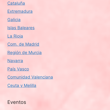
Cataluña
d
Extremadura
e
Galicia
Islas Baleares
E
La Rioja
v
Com. de Madrid
e
Región de Murcia
n
Navarra
País Vasco
t
Comunidad Valenciana
o
Ceuta y Melilla
s
Eventos