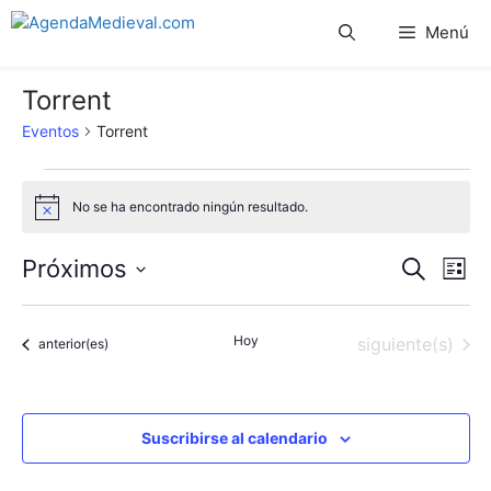
Saltar
Menú
al
contenido
Torrent
Eventos
Torrent
Eventos
No se ha encontrado ningún resultado.
A
v
i
N
N
Próximos
B
s
L
o
u
S
a
i
a
s
s
e
c
v
Hoy
Eventos
siguiente(s)
t
Eventos
anterior(es)
l
v
a
a
e
r
e
e
c
g
c
Suscribirse al calendario
g
a
i