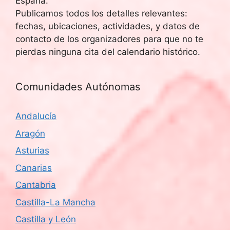
España.
u
E
Publicamos todos los detalles relevantes:
fechas, ubicaciones, actividades, y datos de
v
e
contacto de los organizadores para que no te
e
d
pierdas ninguna cita del calendario histórico.
n
a
t
Comunidades Autónomas
y
o
Andalucía
v
Aragón
i
Asturias
s
Canarias
t
Cantabria
Castilla-La Mancha
a
Castilla y León
s