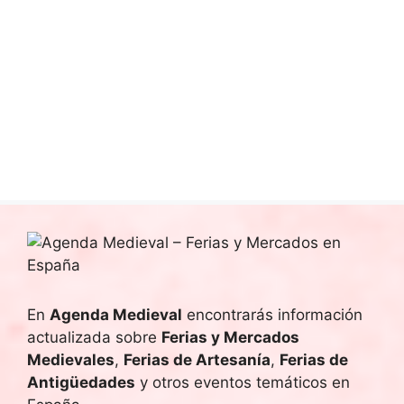
c
o
a
n
i
c
a
ó
l
i
n
a
f
ó
d
e
e
n
c
v
h
d
a
i
.
e
s
b
t
a
ú
En
Agenda Medieval
encontrarás información
s
actualizada sobre
Ferias y Mercados
s
Medievales
,
Ferias de Artesanía
,
Ferias de
d
q
Antigüedades
y otros eventos temáticos en
e