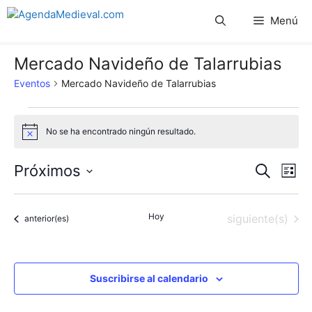
Saltar
Menú
al
contenido
Mercado Navideño de Talarrubias
Eventos
Mercado Navideño de Talarrubias
Eventos
No se ha encontrado ningún resultado.
A
v
i
N
N
Próximos
B
s
L
o
u
S
a
i
a
s
s
e
c
v
Hoy
Eventos
siguiente(s)
t
Eventos
anterior(es)
l
v
a
a
e
r
e
e
c
g
c
Suscribirse al calendario
g
a
i