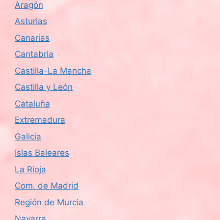
Aragón
d
Asturias
e
Canarias
Cantabria
E
Castilla-La Mancha
v
Castilla y León
e
Cataluña
n
Extremadura
Galicia
t
Islas Baleares
o
La Rioja
s
Com. de Madrid
Región de Murcia
Navarra