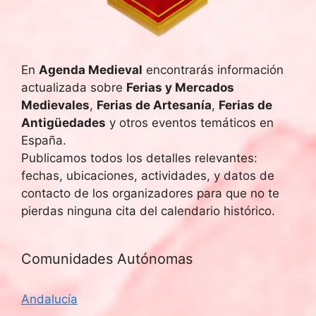
u
E
v
e
e
En
Agenda Medieval
encontrarás información
d
actualizada sobre
Ferias y Mercados
n
a
Medievales
,
Ferias de Artesanía
,
Ferias de
t
Antigüedades
y otros eventos temáticos en
y
o
España.
Publicamos todos los detalles relevantes:
v
fechas, ubicaciones, actividades, y datos de
i
contacto de los organizadores para que no te
pierdas ninguna cita del calendario histórico.
s
t
Comunidades Autónomas
a
Andalucía
s