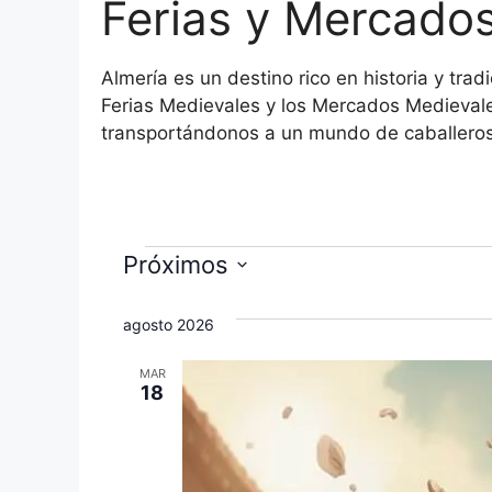
Ferias y Mercado
Almería es un destino rico en historia y tra
Ferias Medievales y los Mercados Medievale
transportándonos a un mundo de caballeros
Eventos
Próximos
S
e
agosto 2026
l
MAR
e
18
c
c
i
o