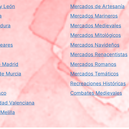
 y León
Mercados de Artesanía
a
Mercados Marineros
dura
Mercados Medievales
Mercados Mitológicos
leares
Mercados Navideños
Mercados Renacentistas
 Madrid
Mercados Romanos
de Murcia
Mercados Temáticos
Recreaciones Históricas
sco
Combates Medievales
ad Valenciana
Melilla