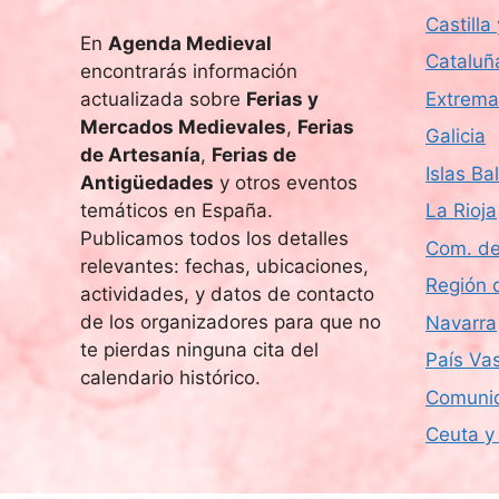
Castilla
En
Agenda Medieval
Cataluñ
encontrarás información
actualizada sobre
Ferias y
Extrema
Mercados Medievales
,
Ferias
Galicia
de Artesanía
,
Ferias de
Islas Ba
Antigüedades
y otros eventos
temáticos en España.
La Rioja
Publicamos todos los detalles
Com. de
relevantes: fechas, ubicaciones,
Región 
actividades, y datos de contacto
de los organizadores para que no
Navarra
te pierdas ninguna cita del
País Va
calendario histórico.
Comunid
Ceuta y 