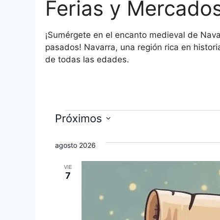
Ferias y Mercado
¡Sumérgete en el encanto medieval de Navar
pasados! Navarra, una región rica en histori
de todas las edades.
Eventos
Próximos
S
e
agosto 2026
l
VIE
e
7
c
c
i
o