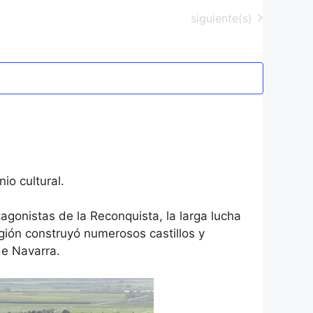
Eventos
siguiente(s)
io cultural.
agonistas de la Reconquista, la larga lucha
egión construyó numerosos castillos y
de Navarra.