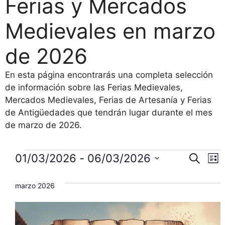
Ferias y Mercados
Medievales en marzo
de 2026
En esta página encontrarás una completa selección
de información sobre las Ferias Medievales,
Mercados Medievales, Ferias de Artesanía y Ferias
de Antigüedades que tendrán lugar durante el mes
de marzo de 2026.
Eventos
N
N
01/03/2026
 - 
06/03/2026
B
L
u
S
a
i
a
s
s
e
marzo 2026
c
v
t
l
v
a
a
e
r
e
e
c