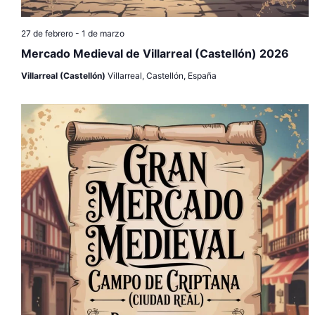
a
27 de febrero
-
1 de marzo
s
Mercado Medieval de Villarreal (Castellón) 2026
d
Villarreal (Castellón)
Villarreal, Castellón, España
e
E
v
e
n
t
o
s