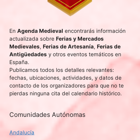
u
E
v
e
e
En
Agenda Medieval
encontrarás información
d
actualizada sobre
Ferias y Mercados
n
a
Medievales
,
Ferias de Artesanía
,
Ferias de
t
Antigüedades
y otros eventos temáticos en
y
o
España.
Publicamos todos los detalles relevantes:
v
fechas, ubicaciones, actividades, y datos de
i
contacto de los organizadores para que no te
pierdas ninguna cita del calendario histórico.
s
t
Comunidades Autónomas
a
Andalucía
s