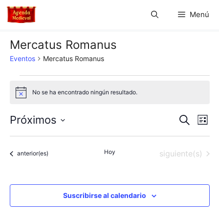
Saltar
Menú
al
contenido
Mercatus Romanus
Eventos
Mercatus Romanus
Eventos
No se ha encontrado ningún resultado.
A
v
i
N
N
Próximos
B
s
L
o
u
S
a
i
a
s
s
e
c
v
Hoy
Eventos
siguiente(s)
t
Eventos
anterior(es)
l
v
a
a
e
r
e
e
c
g
c
Suscribirse al calendario
g
a
i