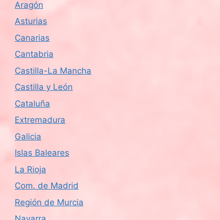
Aragón
d
Asturias
e
Canarias
Cantabria
E
Castilla-La Mancha
v
Castilla y León
e
Cataluña
n
Extremadura
Galicia
t
Islas Baleares
o
La Rioja
s
Com. de Madrid
Región de Murcia
Navarra