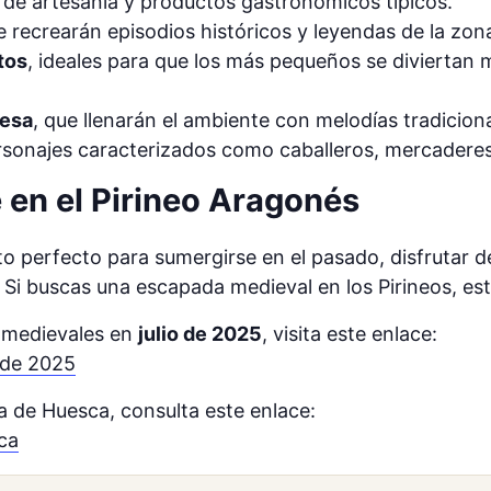
 de artesanía y productos gastronómicos típicos.
e recrearán episodios históricos y leyendas de la zon
tos
, ideales para que los más pequeños se diviertan
nesa
, que llenarán el ambiente con melodías tradiciona
rsonajes caracterizados como caballeros, mercaderes 
 en el Pirineo Aragonés
o perfecto para sumergirse en el pasado, disfrutar de
i buscas una escapada medieval en los Pirineos, este 
s medievales en
julio de 2025
, visita este enlace:
 de 2025
a de Huesca, consulta este enlace:
ca