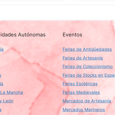
idades Autónomas
Eventos
ía
Ferias de Antigüedades
Ferias de Artesanía
Ferias de Coleccionismo
s
Ferias de Stocks en Esp
ia
Ferias Esotéricas
a-La Mancha
Ferias Medievales
 y León
Mercados de Artesanía
a
Mercados Marineros