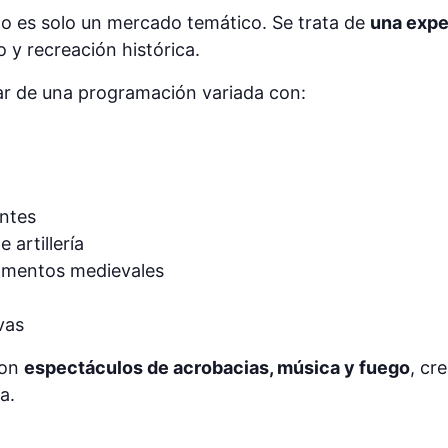
no es solo un mercado temático. Se trata de
una expe
 y recreación histórica.
tar de una programación variada con:
antes
 artillería
amentos medievales
vas
con
espectáculos de acrobacias, música y fuego
, cr
a.