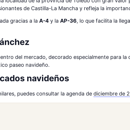
a localidad de la provincia de Toledo con gran valor 
sionantes de Castilla-La Mancha y refleja la importanci
ada gracias a la
A-4
y la
AP-36
, lo que facilita la l
Sánchez
centro del mercado, decorado especialmente para la o
tico paseo navideño.
ercados navideños
milares, puedes consultar la agenda de
diciembre de 