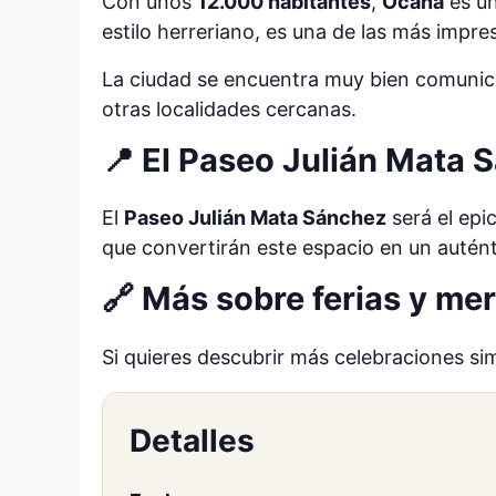
Con unos
12.000 habitantes
,
Ocaña
es un
estilo herreriano, es una de las más impre
La ciudad se encuentra muy bien comunic
otras localidades cercanas.
📍 El Paseo Julián Mata 
El
Paseo Julián Mata Sánchez
será el epi
que convertirán este espacio en un autén
🔗 Más sobre ferias y m
Si quieres descubrir más celebraciones si
Detalles