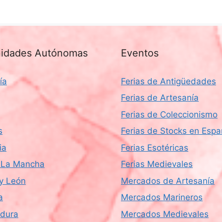
idades Autónomas
Eventos
ía
Ferias de Antigüedades
Ferias de Artesanía
Ferias de Coleccionismo
s
Ferias de Stocks en Esp
ia
Ferias Esotéricas
a-La Mancha
Ferias Medievales
 y León
Mercados de Artesanía
a
Mercados Marineros
dura
Mercados Medievales