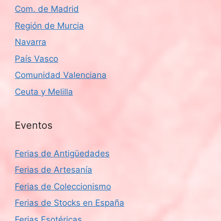
Com. de Madrid
Región de Murcia
Navarra
País Vasco
Comunidad Valenciana
Ceuta y Melilla
Eventos
Ferias de Antigüedades
Ferias de Artesanía
Ferias de Coleccionismo
Ferias de Stocks en España
Ferias Esotéricas