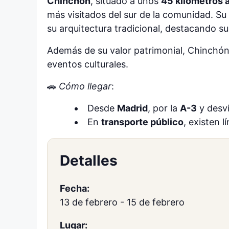
Chinchón
, situado a unos
45 kilómetros a
más visitados del sur de la comunidad. S
su arquitectura tradicional, destacando s
Además de su valor patrimonial, Chinchón 
eventos culturales.
🚗
Cómo llegar
:
Desde
Madrid
, por la
A-3
y desví
En
transporte público
, existen 
Detalles
Fecha:
13 de febrero
-
15 de febrero
Lugar: