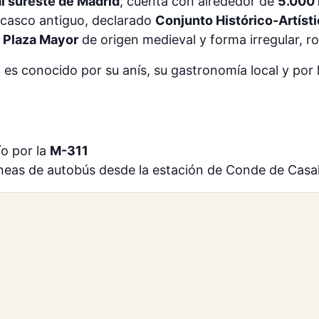
l sureste de Madrid
, cuenta con alrededor de
5.000 
u casco antiguo, declarado
Conjunto Histórico-Artíst
u
Plaza Mayor
de origen medieval y forma irregular, 
es conocido por su anís, su gastronomía local y por 
o por la
M-311
líneas de autobús desde la estación de Conde de Casa