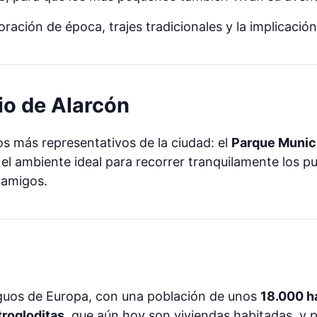
ación de época, trajes tradicionales y la implicación
io de Alarcón
os más representativos de la ciudad: el
Parque Munici
l ambiente ideal para recorrer tranquilamente los pues
 amigos.
iguos de Europa, con una población de unos
18.000 h
trogloditas
, que aún hoy son viviendas habitadas, y 