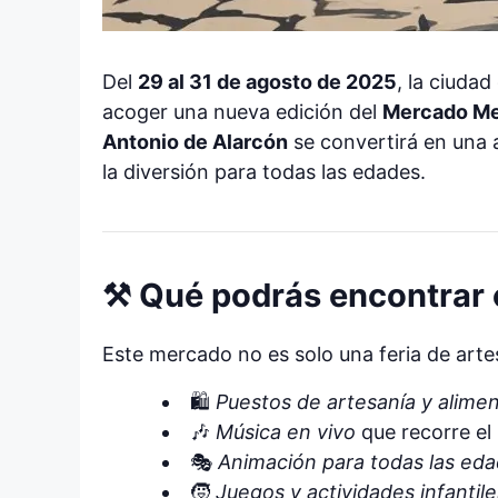
Del
29 al 31 de agosto de 2025
, la ciuda
acoger una nueva edición del
Mercado Me
Antonio de Alarcón
se convertirá en una a
la diversión para todas las edades.
⚒ Qué podrás encontrar 
Este mercado no es solo una feria de artes
🛍
Puestos de artesanía y alime
🎶
Música en vivo
que recorre el
🎭
Animación para todas las ed
🧒
Juegos y actividades infantile