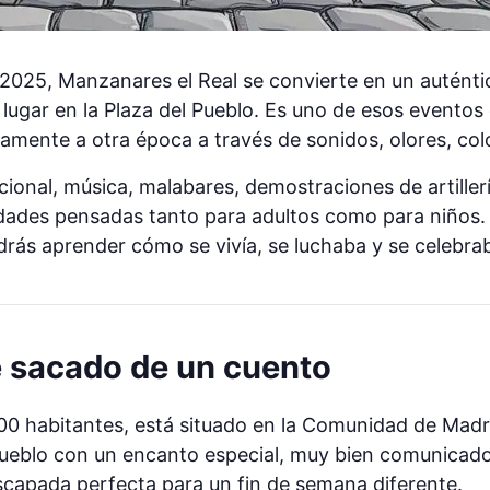
e 2025, Manzanares el Real se convierte en un autént
 lugar en la Plaza del Pueblo. Es uno de esos event
tamente a otra época a través de sonidos, olores, col
icional, música, malabares, demostraciones de artill
vidades pensadas tanto para adultos como para niños.
rás aprender cómo se vivía, se luchaba y se celebra
e sacado de un cuento
0 habitantes, está situado en la Comunidad de Madrid
n pueblo con un encanto especial, muy bien comunicado
scapada perfecta para un fin de semana diferente.