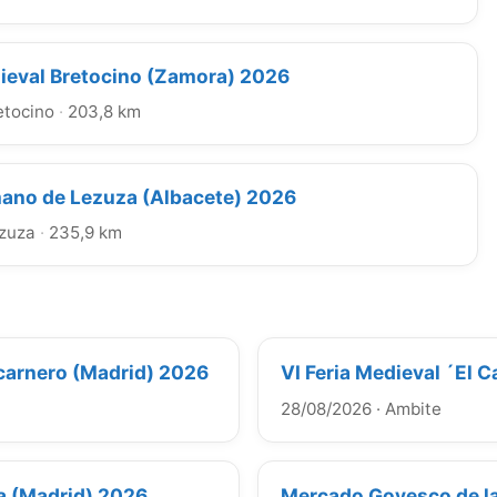
eval Bretocino (Zamora) 2026
etocino
·
203,8 km
no de Lezuza (Albacete) 2026
zuza
·
235,9 km
lcarnero (Madrid) 2026
VI Feria Medieval ´El 
28/08/2026
·
Ambite
ya (Madrid) 2026
Mercado Goyesco de la