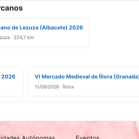
rcanos
no de Lezuza (Albacete) 2026
zuza
·
224,7 km
) 2026
VI Mercado Medieval de Íllora (Granada
11/09/2026
·
Íllora
idades Autónomas
Eventos