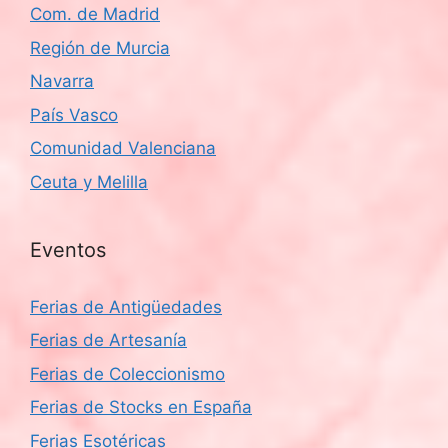
Com. de Madrid
Región de Murcia
Navarra
País Vasco
Comunidad Valenciana
Ceuta y Melilla
Eventos
Ferias de Antigüedades
Ferias de Artesanía
Ferias de Coleccionismo
Ferias de Stocks en España
Ferias Esotéricas