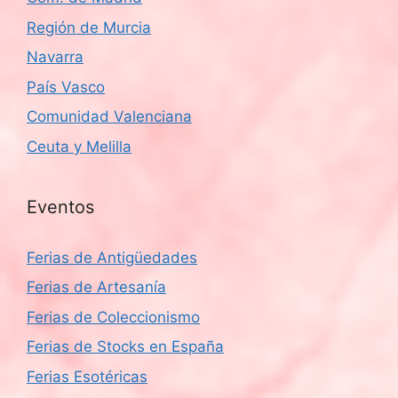
Región de Murcia
Navarra
País Vasco
Comunidad Valenciana
Ceuta y Melilla
Eventos
Ferias de Antigüedades
Ferias de Artesanía
Ferias de Coleccionismo
Ferias de Stocks en España
Ferias Esotéricas