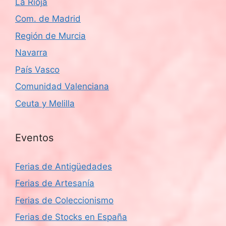
La Rioja
Com. de Madrid
Región de Murcia
Navarra
País Vasco
Comunidad Valenciana
Ceuta y Melilla
Eventos
Ferias de Antigüedades
Ferias de Artesanía
Ferias de Coleccionismo
Ferias de Stocks en España