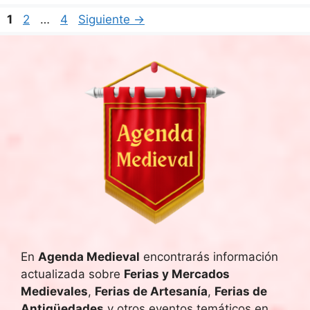
Página
Página
Página
1
2
…
4
Siguiente
→
En
Agenda Medieval
encontrarás información
actualizada sobre
Ferias y Mercados
Medievales
,
Ferias de Artesanía
,
Ferias de
Antigüedades
y otros eventos temáticos en