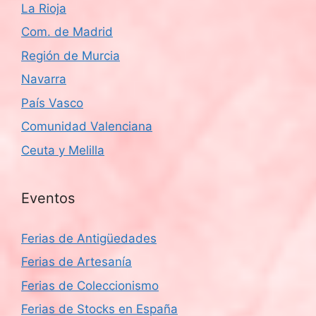
La Rioja
Com. de Madrid
Región de Murcia
Navarra
País Vasco
Comunidad Valenciana
Ceuta y Melilla
Eventos
Ferias de Antigüedades
Ferias de Artesanía
Ferias de Coleccionismo
Ferias de Stocks en España