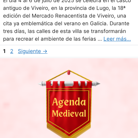
El día 4 al 6 de julio de 2025 se celebra en el casco
antiguo de Viveiro, en la provincia de Lugo, la 18ª
edición del Mercado Renacentista de Viveiro, una
cita ya emblemática del verano en Galicia. Durante
tres días, las calles de esta villa se transformarán
para recrear el ambiente de las ferias …
Leer más…
Página
Página
1
2
Siguiente
→