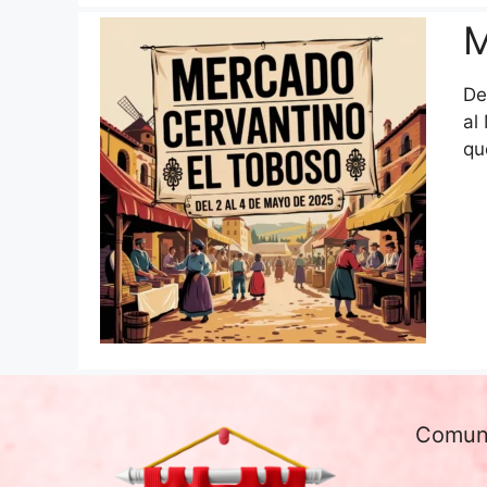
M
De
al
qu
Comun