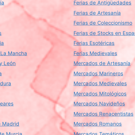
ía
Ferias de Antigüedades
Ferias de Artesanía
Ferias de Coleccionismo
s
Ferias de Stocks en Esp
ia
Ferias Esotéricas
a-La Mancha
Ferias Medievales
 y León
Mercados de Artesanía
a
Mercados Marineros
dura
Mercados Medievales
Mercados Mitológicos
leares
Mercados Navideños
Mercados Renacentistas
 Madrid
Mercados Romanos
de Murcia
Mercados Temáticos