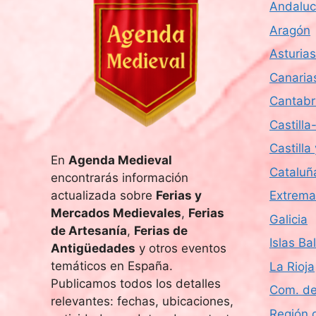
Andaluc
Aragón
Asturias
Canaria
Cantabr
Castill
Castilla
En
Agenda Medieval
Cataluñ
encontrarás información
actualizada sobre
Ferias y
Extrema
Mercados Medievales
,
Ferias
Galicia
de Artesanía
,
Ferias de
Islas Ba
Antigüedades
y otros eventos
temáticos en España.
La Rioja
Publicamos todos los detalles
Com. de
relevantes: fechas, ubicaciones,
Región 