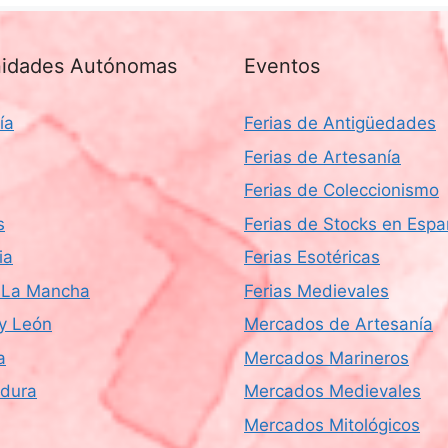
idades Autónomas
Eventos
ía
Ferias de Antigüedades
Ferias de Artesanía
Ferias de Coleccionismo
s
Ferias de Stocks en Esp
ia
Ferias Esotéricas
a-La Mancha
Ferias Medievales
 y León
Mercados de Artesanía
a
Mercados Marineros
dura
Mercados Medievales
Mercados Mitológicos