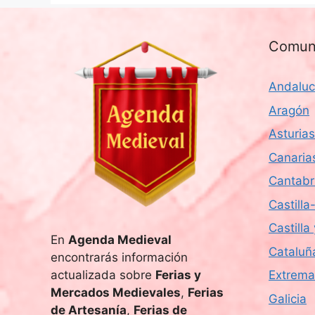
Comun
Andaluc
Aragón
Asturias
Canaria
Cantabr
Castill
Castilla
En
Agenda Medieval
Cataluñ
encontrarás información
actualizada sobre
Ferias y
Extrema
Mercados Medievales
,
Ferias
Galicia
de Artesanía
,
Ferias de