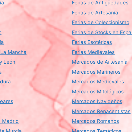
ía
Ferias de Antigüedades
Ferias de Artesanía
Ferias de Coleccionismo
s
Ferias de Stocks en Esp
ia
Ferias Esotéricas
a-La Mancha
Ferias Medievales
 y León
Mercados de Artesanía
a
Mercados Marineros
dura
Mercados Medievales
Mercados Mitológicos
leares
Mercados Navideños
Mercados Renacentistas
 Madrid
Mercados Romanos
de Murcia
Mercados Temáticos