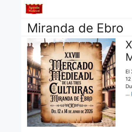
Saltar
al
contenido
Miranda de Ebro
X
M
El
12
Du
…