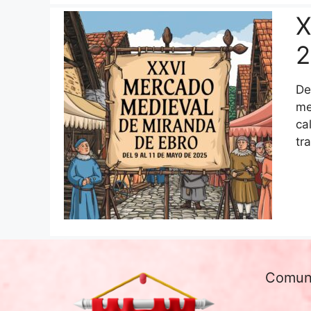
X
2
De
me
ca
tr
Comun