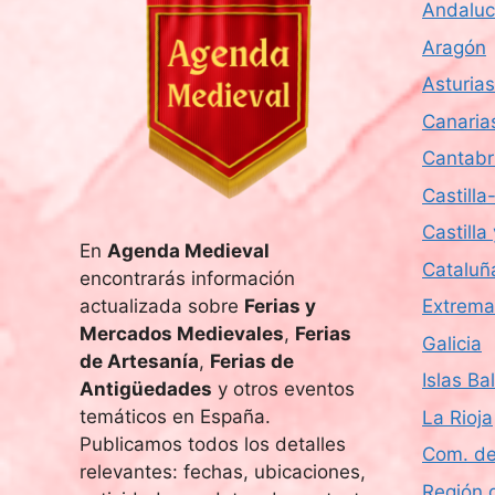
Andaluc
Aragón
Asturias
Canaria
Cantabr
Castill
Castilla
En
Agenda Medieval
Cataluñ
encontrarás información
actualizada sobre
Ferias y
Extrema
Mercados Medievales
,
Ferias
Galicia
de Artesanía
,
Ferias de
Islas Ba
Antigüedades
y otros eventos
temáticos en España.
La Rioja
Publicamos todos los detalles
Com. de
relevantes: fechas, ubicaciones,
Región 