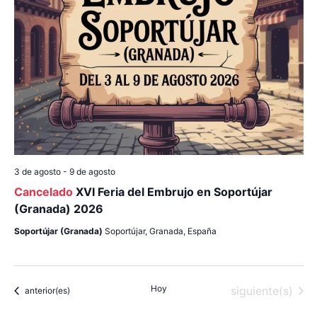
l
i
n
a
f
ó
d
e
e
n
c
v
h
d
a
i
.
e
s
b
t
3 de agosto
-
9 de agosto
a
ú
Cancelado
XVI Feria del Embrujo en Soportújar
(Granada) 2026
s
s
Soportújar (Granada)
Soportújar, Granada, España
d
q
e
u
E
Hoy
Eventos
siguiente(s)
Eventos
anterior(es)
v
e