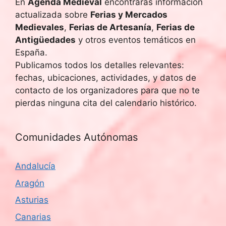
e
En
Agenda Medieval
encontrarás información
actualizada sobre
Ferias y Mercados
E
Medievales
,
Ferias de Artesanía
,
Ferias de
Antigüedades
y otros eventos temáticos en
v
España.
e
Publicamos todos los detalles relevantes:
fechas, ubicaciones, actividades, y datos de
n
contacto de los organizadores para que no te
pierdas ninguna cita del calendario histórico.
t
o
Comunidades Autónomas
s
Andalucía
Aragón
Asturias
Canarias