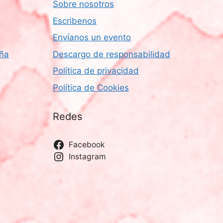
e
Sobre nosotros
E
Escribenos
v
Envíanos un evento
e
aña
Descargo de responsabilidad
n
Política de privacidad
t
Política de Cookies
o
Redes
Facebook
Instagram