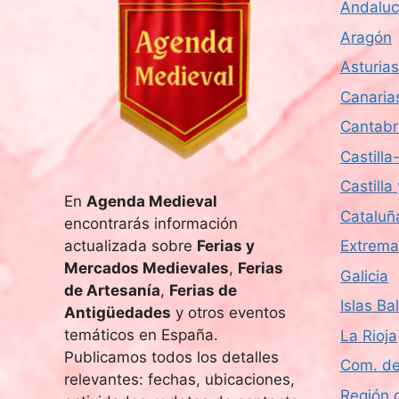
Andaluc
s
u
c
Aragón
e
a
Asturias
E
d
Canaria
v
e
Cantabr
a
n
Castill
t
y
Castilla
o
En
Agenda Medieval
v
s
Cataluñ
encontrarás información
p
i
actualizada sobre
Ferias y
Extrema
a
Mercados Medievales
,
Ferias
Galicia
r
s
de Artesanía
,
Ferias de
a
Islas Ba
Antigüedades
y otros eventos
t
l
temáticos en España.
La Rioja
a
a
Publicamos todos los detalles
Com. de
p
relevantes: fechas, ubicaciones,
a
Región 