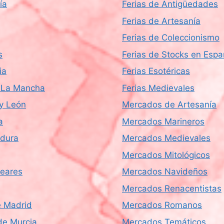
ía
Ferias de Antigüedades
Ferias de Artesanía
Ferias de Coleccionismo
s
Ferias de Stocks en Esp
ia
Ferias Esotéricas
a-La Mancha
Ferias Medievales
 y León
Mercados de Artesanía
a
Mercados Marineros
dura
Mercados Medievales
Mercados Mitológicos
leares
Mercados Navideños
Mercados Renacentistas
 Madrid
Mercados Romanos
de Murcia
Mercados Temáticos