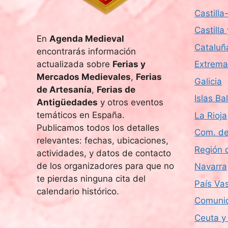
s
l
Castill
d
a
Castilla
b
En
Agenda Medieval
e
r
Cataluñ
encontrarás información
a
E
actualizada sobre
Ferias y
Extrema
c
Mercados Medievales
,
Ferias
Galicia
v
l
de Artesanía
,
Ferias de
a
Islas Ba
Antigüedades
y otros eventos
e
v
temáticos en España.
La Rioja
e
n
Publicamos todos los detalles
Com. de
.
relevantes: fechas, ubicaciones,
t
Región 
actividades, y datos de contacto
de los organizadores para que no
Navarra
o
te pierdas ninguna cita del
País Va
s
calendario histórico.
Comunid
Ceuta y 