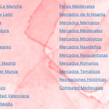
a-La Mancha
Ferias Medievales
 y León
Mercados de Artesanía
a
Mercados Marineros
dura
Mercados Medievales
Mercados Mitológicos
leares
Mercados Navideños
Mercados Renacentistas
 Madrid
Mercados Romanos
de Murcia
Mercados Temáticos
Recreaciones Históricas
sco
Combates Medievales
ad Valenciana
Melilla