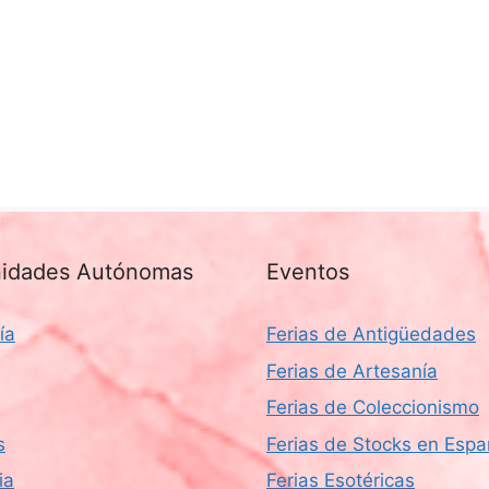
idades Autónomas
Eventos
ía
Ferias de Antigüedades
Ferias de Artesanía
Ferias de Coleccionismo
s
Ferias de Stocks en Esp
ia
Ferias Esotéricas