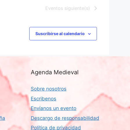
e
E
Eventos
siguiente(s)
v
e
Suscribirse al calendario
n
t
o
Agenda Medieval
Sobre nosotros
Escribenos
Envíanos un evento
aña
Descargo de responsabilidad
Política de privacidad