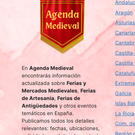
Andaluc
s
u
c
Aragón
e
a
Asturias
E
d
Canaria
v
e
Cantabr
a
n
Castill
t
y
Castilla
o
En
Agenda Medieval
v
s
Cataluñ
encontrarás información
p
i
actualizada sobre
Ferias y
Extrema
a
Mercados Medievales
,
Ferias
Galicia
r
s
de Artesanía
,
Ferias de
a
Islas Ba
Antigüedades
y otros eventos
t
l
temáticos en España.
La Rioja
a
a
Publicamos todos los detalles
Com. de
p
relevantes: fechas, ubicaciones,
a
Región 