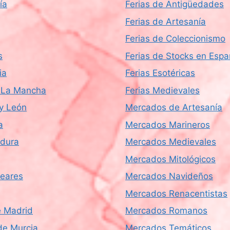
ía
Ferias de Antigüedades
Ferias de Artesanía
Ferias de Coleccionismo
s
Ferias de Stocks en Esp
ia
Ferias Esotéricas
a-La Mancha
Ferias Medievales
 y León
Mercados de Artesanía
a
Mercados Marineros
dura
Mercados Medievales
Mercados Mitológicos
leares
Mercados Navideños
Mercados Renacentistas
 Madrid
Mercados Romanos
de Murcia
Mercados Temáticos