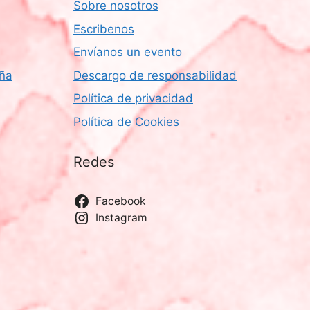
e
Sobre nosotros
E
Escribenos
v
Envíanos un evento
e
aña
Descargo de responsabilidad
n
Política de privacidad
t
Política de Cookies
o
Redes
Facebook
Instagram