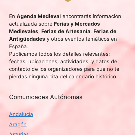
d
e
En
Agenda Medieval
encontrarás información
E
actualizada sobre
Ferias y Mercados
Medievales
,
Ferias de Artesanía
,
Ferias de
v
Antigüedades
y otros eventos temáticos en
España.
e
Publicamos todos los detalles relevantes:
n
fechas, ubicaciones, actividades, y datos de
contacto de los organizadores para que no te
t
pierdas ninguna cita del calendario histórico.
o
Comunidades Autónomas
s
Andalucía
Aragón
Asturias