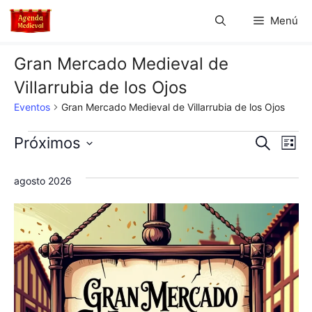
Saltar
Menú
al
contenido
Gran Mercado Medieval de
Villarrubia de los Ojos
Eventos
Gran Mercado Medieval de Villarrubia de los Ojos
Eventos
N
N
Próximos
B
L
u
S
a
i
a
s
s
e
agosto 2026
c
v
t
l
v
a
a
e
r
e
e
c
g
c
g
a
i
c
o
a
n
i