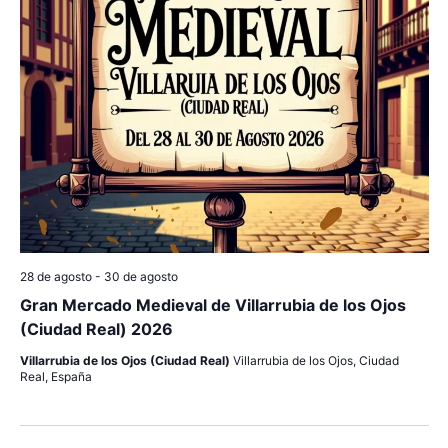
c
a
ó
l
i
n
a
f
ó
d
e
e
n
c
v
h
d
a
i
.
e
s
b
t
28 de agosto
-
30 de agosto
a
ú
Gran Mercado Medieval de Villarrubia de los Ojos
(Ciudad Real) 2026
s
s
Villarrubia de los Ojos (Ciudad Real)
Villarrubia de los Ojos, Ciudad
d
Real, España
q
e
u
E