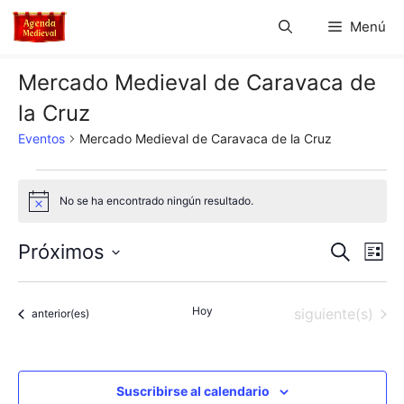
Saltar
Menú
al
contenido
Mercado Medieval de Caravaca de
la Cruz
Eventos
Mercado Medieval de Caravaca de la Cruz
Eventos
No se ha encontrado ningún resultado.
A
v
i
N
N
Próximos
B
s
L
o
u
S
a
i
a
s
s
e
c
v
Hoy
Eventos
siguiente(s)
t
Eventos
anterior(es)
l
v
a
a
e
r
e
e
c
g
c
Suscribirse al calendario