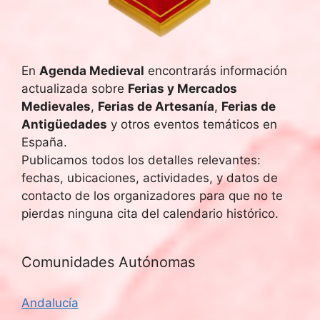
q
e
u
E
v
e
En
Agenda Medieval
encontrarás información
actualizada sobre
Ferias y Mercados
e
d
Medievales
,
Ferias de Artesanía
,
Ferias de
n
Antigüedades
y otros eventos temáticos en
a
t
España.
y
Publicamos todos los detalles relevantes:
o
fechas, ubicaciones, actividades, y datos de
v
contacto de los organizadores para que no te
pierdas ninguna cita del calendario histórico.
i
s
Comunidades Autónomas
t
Andalucía
a