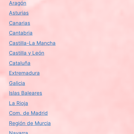
Aragón
s
Asturias
d
Canarias
e
Cantabria
Castilla-La Mancha
E
Castilla y León
v
Cataluña
e
Extremadura
n
Galicia
Islas Baleares
t
La Rioja
o
Com. de Madrid
s
Región de Murcia
Navarra