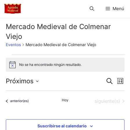
Saltar
Menú
al
contenido
Mercado Medieval de Colmenar
Viejo
Eventos
Mercado Medieval de Colmenar Viejo
Eventos
No se ha encontrado ningún resultado.
A
v
i
N
N
Próximos
B
s
L
o
u
S
a
i
a
s
s
e
c
v
Hoy
Eventos
siguiente(s)
t
Eventos
anterior(es)
l
v
a
a
e
r
e
e
c
g
c
Suscribirse al calendario