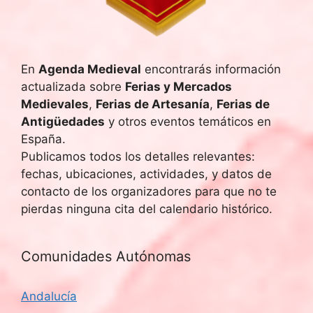
q
e
u
E
v
e
En
Agenda Medieval
encontrarás información
actualizada sobre
Ferias y Mercados
e
d
Medievales
,
Ferias de Artesanía
,
Ferias de
n
Antigüedades
y otros eventos temáticos en
a
t
España.
y
Publicamos todos los detalles relevantes:
o
fechas, ubicaciones, actividades, y datos de
v
contacto de los organizadores para que no te
pierdas ninguna cita del calendario histórico.
i
s
Comunidades Autónomas
t
Andalucía
a