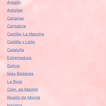
Aragón
s
Asturias
d
Canarias
e
Cantabria
Castilla-La Mancha
E
Castilla y León
v
Cataluña
e
Extremadura
n
Galicia
Islas Baleares
t
La Rioja
o
Com. de Madrid
s
Región de Murcia
Navarra