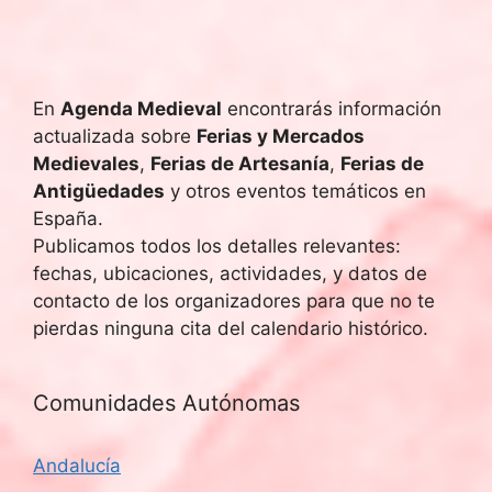
u
E
v
e
e
En
Agenda Medieval
encontrarás información
d
actualizada sobre
Ferias y Mercados
n
a
Medievales
,
Ferias de Artesanía
,
Ferias de
t
Antigüedades
y otros eventos temáticos en
y
o
España.
Publicamos todos los detalles relevantes:
v
fechas, ubicaciones, actividades, y datos de
i
contacto de los organizadores para que no te
pierdas ninguna cita del calendario histórico.
s
t
Comunidades Autónomas
a
Andalucía
s