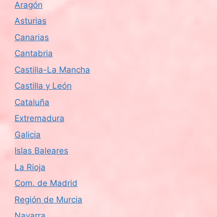
Aragón
d
Asturias
e
Canarias
Cantabria
E
Castilla-La Mancha
v
Castilla y León
e
Cataluña
n
Extremadura
Galicia
t
Islas Baleares
o
La Rioja
s
Com. de Madrid
Región de Murcia
Navarra