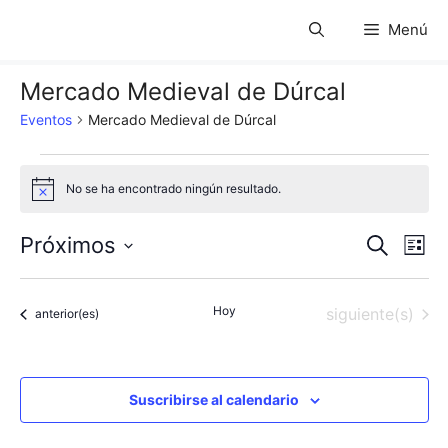
Saltar
Menú
al
contenido
Mercado Medieval de Dúrcal
Eventos
Mercado Medieval de Dúrcal
Eventos
No se ha encontrado ningún resultado.
A
v
i
N
N
Próximos
B
s
L
o
u
S
a
i
a
s
s
e
c
v
Hoy
Eventos
siguiente(s)
t
Eventos
anterior(es)
l
v
a
a
e
r
e
e
c
g
c
Suscribirse al calendario
g
a
i