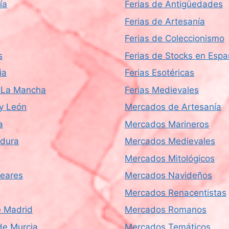
ía
Ferias de Antigüedades
Ferias de Artesanía
Ferias de Coleccionismo
s
Ferias de Stocks en Esp
ia
Ferias Esotéricas
a-La Mancha
Ferias Medievales
 y León
Mercados de Artesanía
a
Mercados Marineros
dura
Mercados Medievales
Mercados Mitológicos
leares
Mercados Navideños
Mercados Renacentistas
 Madrid
Mercados Romanos
de Murcia
Mercados Temáticos