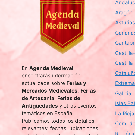
Andaluc
s
u
c
Aragón
e
a
Asturias
E
d
Canaria
v
e
Cantabr
a
n
Castill
t
y
Castilla
o
En
Agenda Medieval
v
s
Cataluñ
encontrarás información
p
i
actualizada sobre
Ferias y
Extrema
a
Mercados Medievales
,
Ferias
Galicia
r
s
de Artesanía
,
Ferias de
a
Islas Ba
Antigüedades
y otros eventos
t
l
temáticos en España.
La Rioja
a
a
Publicamos todos los detalles
Com. de
p
relevantes: fechas, ubicaciones,
a
Región 