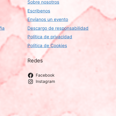
e
Sobre nosotros
E
Escribenos
v
Envíanos un evento
e
aña
Descargo de responsabilidad
n
Política de privacidad
t
Política de Cookies
o
Redes
Facebook
Instagram