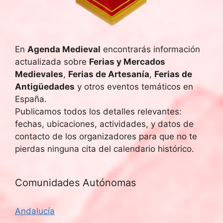
q
e
u
E
v
e
En
Agenda Medieval
encontrarás información
actualizada sobre
Ferias y Mercados
e
d
Medievales
,
Ferias de Artesanía
,
Ferias de
n
Antigüedades
y otros eventos temáticos en
a
t
España.
y
Publicamos todos los detalles relevantes:
o
fechas, ubicaciones, actividades, y datos de
v
contacto de los organizadores para que no te
pierdas ninguna cita del calendario histórico.
i
s
Comunidades Autónomas
t
Andalucía
a