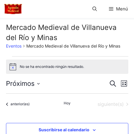
Saltar
Menú
al
contenido
Mercado Medieval de Villanueva
del Río y Minas
Eventos
Mercado Medieval de Villanueva del Río y Minas
Eventos
No se ha encontrado ningún resultado.
A
v
i
N
N
Próximos
B
s
L
o
u
S
a
i
a
s
s
e
c
v
Hoy
Eventos
siguiente(s)
t
Eventos
anterior(es)
l
v
a
a
e
r
e
e
c
g
c
Suscribirse al calendario