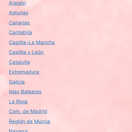
Aragón
s
Asturias
d
Canarias
e
Cantabria
Castilla-La Mancha
E
Castilla y León
v
Cataluña
e
Extremadura
n
Galicia
Islas Baleares
t
La Rioja
o
Com. de Madrid
s
Región de Murcia
Navarra