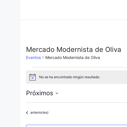
Saltar
al
contenido
Mercado Modernista de Oliva
Eventos
Mercado Modernista de Oliva
Eventos
No se ha encontrado ningún resultado.
A
v
i
Próximos
s
o
S
e
Eventos
anterior(es)
l
e