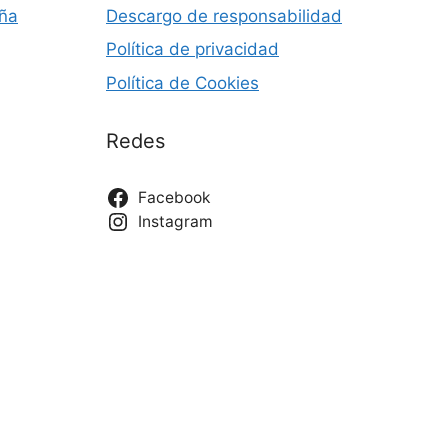
s
s
aña
Descargo de responsabilidad
d
Política de privacidad
q
e
Política de Cookies
u
E
Redes
v
e
e
d
Facebook
n
Instagram
a
t
y
o
v
i
s
t