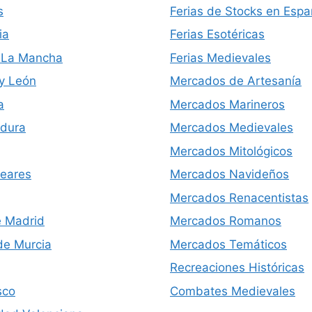
s
Ferias de Stocks en Esp
ia
Ferias Esotéricas
a-La Mancha
Ferias Medievales
 y León
Mercados de Artesanía
a
Mercados Marineros
dura
Mercados Medievales
Mercados Mitológicos
leares
Mercados Navideños
Mercados Renacentistas
 Madrid
Mercados Romanos
de Murcia
Mercados Temáticos
Recreaciones Históricas
sco
Combates Medievales