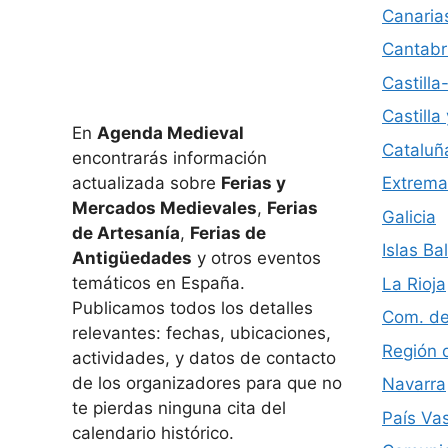
Canaria
Cantabr
Castill
Castilla
En
Agenda Medieval
Cataluñ
encontrarás información
actualizada sobre
Ferias y
Extrema
Mercados Medievales
,
Ferias
Galicia
de Artesanía
,
Ferias de
Islas Ba
Antigüedades
y otros eventos
temáticos en España.
La Rioja
Publicamos todos los detalles
Com. de
relevantes: fechas, ubicaciones,
Región 
actividades, y datos de contacto
de los organizadores para que no
Navarra
te pierdas ninguna cita del
País Va
calendario histórico.