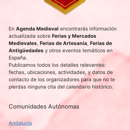
u
E
v
e
e
En
Agenda Medieval
encontrarás información
d
actualizada sobre
Ferias y Mercados
n
a
Medievales
,
Ferias de Artesanía
,
Ferias de
t
Antigüedades
y otros eventos temáticos en
y
o
España.
Publicamos todos los detalles relevantes:
v
fechas, ubicaciones, actividades, y datos de
i
contacto de los organizadores para que no te
pierdas ninguna cita del calendario histórico.
s
t
Comunidades Autónomas
a
Andalucía
s