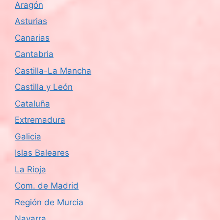
Aragón
d
Asturias
e
Canarias
Cantabria
E
Castilla-La Mancha
v
Castilla y León
e
Cataluña
n
Extremadura
Galicia
t
Islas Baleares
o
La Rioja
s
Com. de Madrid
Región de Murcia
Navarra