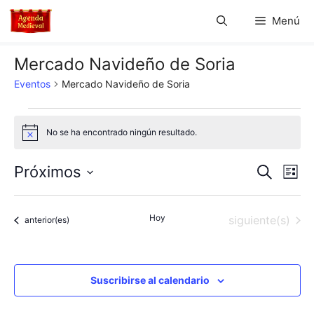
Saltar
Menú
al
contenido
Mercado Navideño de Soria
Eventos
Mercado Navideño de Soria
Eventos
No se ha encontrado ningún resultado.
A
v
i
N
N
Próximos
B
s
L
o
u
S
a
i
a
s
s
e
c
v
Hoy
Eventos
siguiente(s)
t
Eventos
anterior(es)
l
v
a
a
e
r
e
e
c
g
c
Suscribirse al calendario
g
a
i