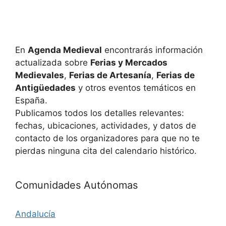
u
E
v
e
e
En
Agenda Medieval
encontrarás información
d
actualizada sobre
Ferias y Mercados
n
a
Medievales
,
Ferias de Artesanía
,
Ferias de
t
Antigüedades
y otros eventos temáticos en
y
o
España.
Publicamos todos los detalles relevantes:
v
fechas, ubicaciones, actividades, y datos de
i
contacto de los organizadores para que no te
pierdas ninguna cita del calendario histórico.
s
t
Comunidades Autónomas
a
Andalucía
s