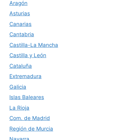
Aragón
d
Asturias
e
Canarias
Cantabria
E
Castilla-La Mancha
v
Castilla y León
e
Cataluña
n
Extremadura
Galicia
t
Islas Baleares
o
La Rioja
s
Com. de Madrid
Región de Murcia
Navarra