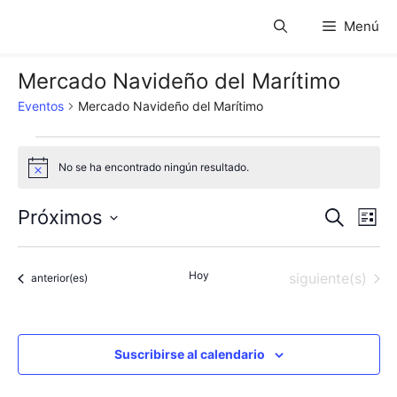
Saltar
Menú
al
contenido
Mercado Navideño del Marítimo
Eventos
Mercado Navideño del Marítimo
Eventos
No se ha encontrado ningún resultado.
A
v
i
N
N
Próximos
B
s
L
o
u
S
a
i
a
s
s
e
c
v
Hoy
Eventos
siguiente(s)
t
Eventos
anterior(es)
l
v
a
a
e
r
e
e
c
g
c
Suscribirse al calendario
g
a
i