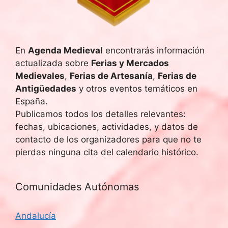
u
E
v
e
e
En
Agenda Medieval
encontrarás información
d
actualizada sobre
Ferias y Mercados
n
a
Medievales
,
Ferias de Artesanía
,
Ferias de
t
Antigüedades
y otros eventos temáticos en
y
o
España.
Publicamos todos los detalles relevantes:
v
fechas, ubicaciones, actividades, y datos de
i
contacto de los organizadores para que no te
pierdas ninguna cita del calendario histórico.
s
t
Comunidades Autónomas
a
Andalucía
s