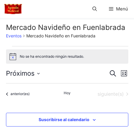
Saltar
Menú
al
contenido
Mercado Navideño en Fuenlabrada
Eventos
Mercado Navideño en Fuenlabrada
Eventos
No se ha encontrado ningún resultado.
A
v
i
N
N
Próximos
B
s
L
o
u
S
a
i
a
s
s
e
c
v
Hoy
Eventos
siguiente(s)
t
Eventos
anterior(es)
l
v
a
a
e
r
e
e
c
g
c
Suscribirse al calendario
g
a
i