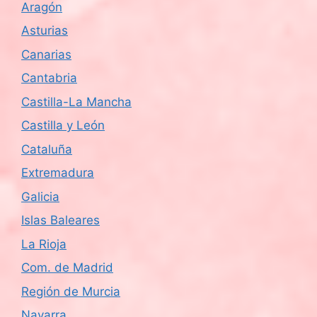
Aragón
d
Asturias
e
Canarias
Cantabria
E
Castilla-La Mancha
v
Castilla y León
e
Cataluña
n
Extremadura
Galicia
t
Islas Baleares
o
La Rioja
s
Com. de Madrid
Región de Murcia
Navarra