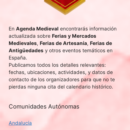
q
e
u
E
v
e
En
Agenda Medieval
encontrarás información
actualizada sobre
Ferias y Mercados
e
d
Medievales
,
Ferias de Artesanía
,
Ferias de
n
Antigüedades
y otros eventos temáticos en
a
t
España.
y
Publicamos todos los detalles relevantes:
o
fechas, ubicaciones, actividades, y datos de
v
contacto de los organizadores para que no te
pierdas ninguna cita del calendario histórico.
i
s
Comunidades Autónomas
t
Andalucía
a