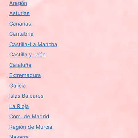
Aragón
s
Asturias
d
Canarias
e
Cantabria
Castilla-La Mancha
E
Castilla y León
v
Cataluña
e
Extremadura
n
Galicia
Islas Baleares
t
La Rioja
o
Com. de Madrid
s
Región de Murcia
Navarra