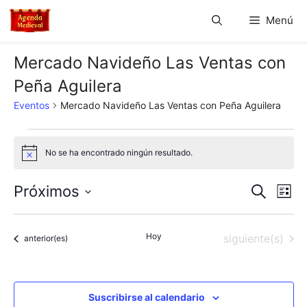
Saltar
Menú
al
contenido
Mercado Navideño Las Ventas con
Peña Aguilera
Eventos
Mercado Navideño Las Ventas con Peña Aguilera
Eventos
No se ha encontrado ningún resultado.
A
v
i
N
N
Próximos
B
s
L
o
u
S
a
i
a
s
s
e
c
v
Hoy
Eventos
siguiente(s)
t
Eventos
anterior(es)
l
v
a
a
e
r
e
e
c
g
c
Suscribirse al calendario