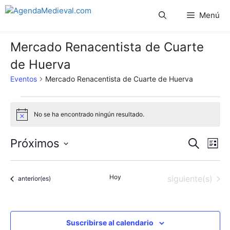
Saltar
Menú
al
contenido
Mercado Renacentista de Cuarte
de Huerva
Eventos
Mercado Renacentista de Cuarte de Huerva
Eventos
No se ha encontrado ningún resultado.
A
v
i
N
N
Próximos
B
s
L
o
u
S
a
i
a
s
s
e
c
v
Hoy
Eventos
siguiente(s)
t
Eventos
anterior(es)
l
v
a
a
e
r
e
e
c
g
c
Suscribirse al calendario