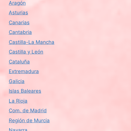
Aragón
s
Asturias
d
Canarias
e
Cantabria
Castilla-La Mancha
E
Castilla y León
v
Cataluña
e
Extremadura
n
Galicia
Islas Baleares
t
La Rioja
o
Com. de Madrid
s
Región de Murcia
Navarra