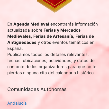
q
e
u
E
v
e
En
Agenda Medieval
encontrarás información
actualizada sobre
Ferias y Mercados
e
d
Medievales
,
Ferias de Artesanía
,
Ferias de
n
Antigüedades
y otros eventos temáticos en
a
t
España.
y
Publicamos todos los detalles relevantes:
o
fechas, ubicaciones, actividades, y datos de
v
contacto de los organizadores para que no te
pierdas ninguna cita del calendario histórico.
i
s
Comunidades Autónomas
t
Andalucía
a