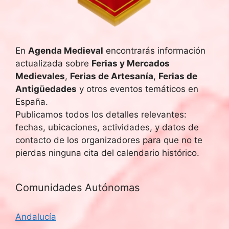
u
E
v
e
e
En
Agenda Medieval
encontrarás información
d
actualizada sobre
Ferias y Mercados
n
a
Medievales
,
Ferias de Artesanía
,
Ferias de
t
Antigüedades
y otros eventos temáticos en
y
o
España.
Publicamos todos los detalles relevantes:
v
fechas, ubicaciones, actividades, y datos de
i
contacto de los organizadores para que no te
pierdas ninguna cita del calendario histórico.
s
t
Comunidades Autónomas
a
Andalucía
s