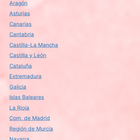
Aragón
d
Asturias
e
Canarias
Cantabria
E
Castilla-La Mancha
v
Castilla y León
e
Cataluña
n
Extremadura
Galicia
t
Islas Baleares
o
La Rioja
s
Com. de Madrid
Región de Murcia
Navarra