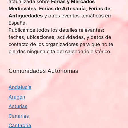
e
actualizada sobre
Ferias y Mercados
Medievales
,
Ferias de Artesanía
,
Ferias de
E
Antigüedades
y otros eventos temáticos en
España.
v
Publicamos todos los detalles relevantes:
e
fechas, ubicaciones, actividades, y datos de
contacto de los organizadores para que no te
n
pierdas ninguna cita del calendario histórico.
t
Comunidades Autónomas
o
s
Andalucía
Aragón
Asturias
Canarias
Cantabria