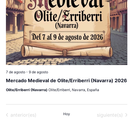
l
i
n
a
f
ó
d
e
e
n
c
v
h
d
a
i
.
e
s
b
t
7 de agosto
-
9 de agosto
a
ú
Mercado Medieval de Olite/Erriberri (Navarra) 2026
s
Olite/Erriberri (Navarra)
Olite/Erriberri, Navarra, España
s
d
q
e
Eventos
Hoy
Eventos
anterior(es)
siguiente(s)
u
E
v
e