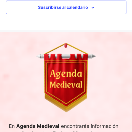
e
Suscribirse al calendario
d
n
a
t
y
o
v
i
s
t
a
s
d
En
Agenda Medieval
encontrarás información