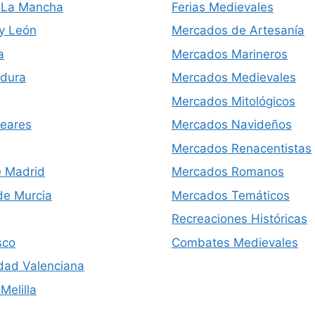
a-La Mancha
Ferias Medievales
 y León
Mercados de Artesanía
a
Mercados Marineros
dura
Mercados Medievales
Mercados Mitológicos
leares
Mercados Navideños
Mercados Renacentistas
 Madrid
Mercados Romanos
de Murcia
Mercados Temáticos
Recreaciones Históricas
sco
Combates Medievales
ad Valenciana
Melilla