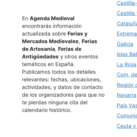
Castill
Castilla
En
Agenda Medieval
Cataluñ
encontrarás información
actualizada sobre
Ferias y
Extrema
Mercados Medievales
,
Ferias
Galicia
de Artesanía
,
Ferias de
Islas Ba
Antigüedades
y otros eventos
temáticos en España.
La Rioja
Publicamos todos los detalles
Com. de
relevantes: fechas, ubicaciones,
Región 
actividades, y datos de contacto
de los organizadores para que no
Navarra
te pierdas ninguna cita del
País Va
calendario histórico.
Comunid
Ceuta y 