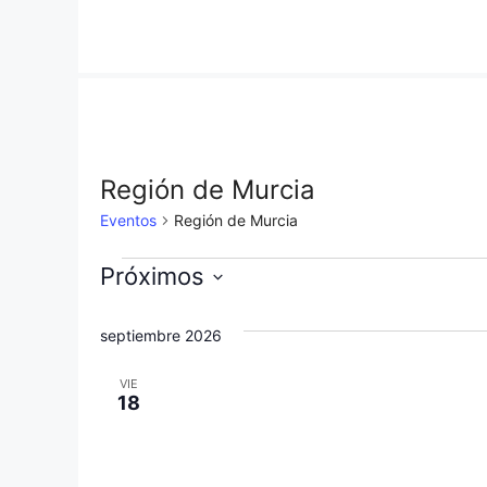
Saltar
al
contenido
Región de Murcia
Eventos
Región de Murcia
Eventos
Próximos
S
e
septiembre 2026
l
VIE
e
18
c
c
i