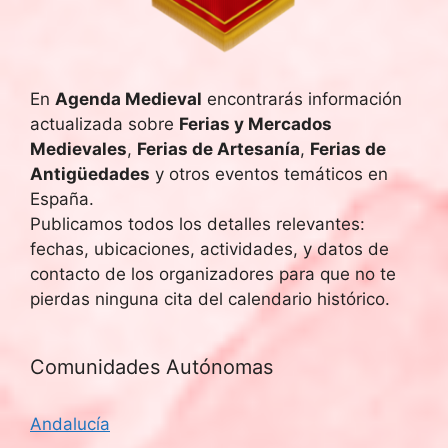
u
E
v
e
e
En
Agenda Medieval
encontrarás información
d
actualizada sobre
Ferias y Mercados
n
a
Medievales
,
Ferias de Artesanía
,
Ferias de
t
Antigüedades
y otros eventos temáticos en
y
o
España.
Publicamos todos los detalles relevantes:
v
fechas, ubicaciones, actividades, y datos de
i
contacto de los organizadores para que no te
pierdas ninguna cita del calendario histórico.
s
t
Comunidades Autónomas
a
Andalucía
s