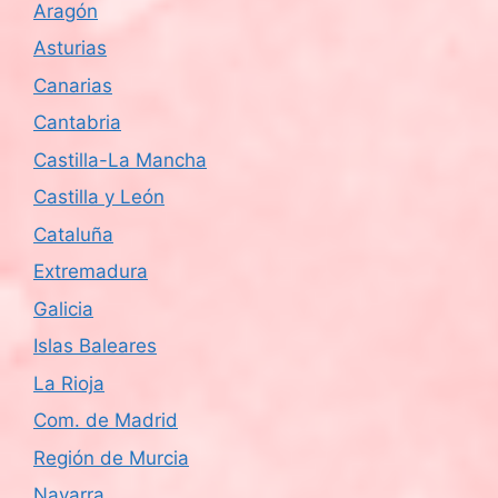
Aragón
d
Asturias
e
Canarias
Cantabria
E
Castilla-La Mancha
v
Castilla y León
e
Cataluña
n
Extremadura
Galicia
t
Islas Baleares
o
La Rioja
s
Com. de Madrid
Región de Murcia
Navarra