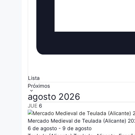
p
s
a
l
d
a
e
b
r
E
a
c
v
l
a
e
v
Lista
n
e
S
Próximos
.
e
t
agosto 2026
l
JUE
6
o
e
c
s
Mercado Medieval de Teulada (Alicante) 2
c
6 de agosto
-
9 de agosto
i