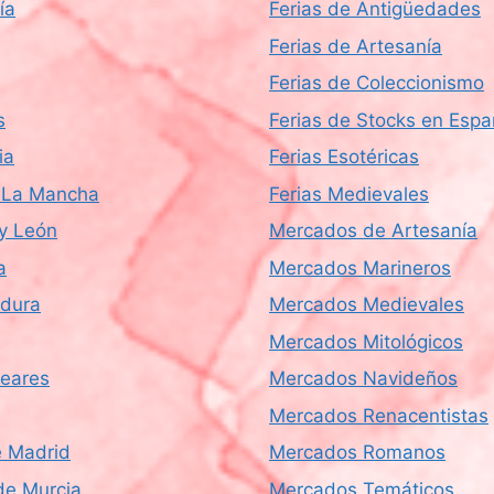
ía
Ferias de Antigüedades
Ferias de Artesanía
Ferias de Coleccionismo
s
Ferias de Stocks en Esp
ia
Ferias Esotéricas
a-La Mancha
Ferias Medievales
 y León
Mercados de Artesanía
a
Mercados Marineros
dura
Mercados Medievales
Mercados Mitológicos
leares
Mercados Navideños
Mercados Renacentistas
 Madrid
Mercados Romanos
de Murcia
Mercados Temáticos