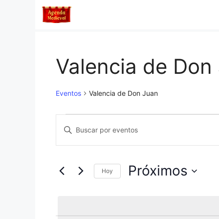
Saltar
al
contenido
Valencia de Don
Eventos
Valencia de Don Juan
Eventos
N
I
n
a
t
v
r
Próximos
Hoy
o
e
S
d
e
u
g
l
c