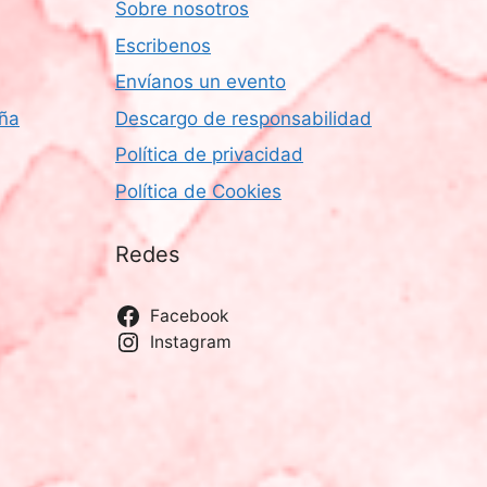
e
Sobre nosotros
E
Escribenos
v
Envíanos un evento
e
aña
Descargo de responsabilidad
n
Política de privacidad
t
Política de Cookies
o
Redes
Facebook
Instagram