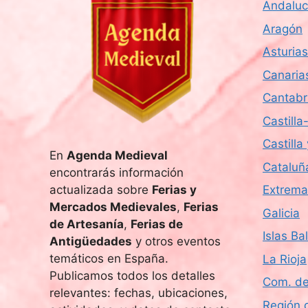
Andaluc
s
u
c
Aragón
e
a
Asturias
E
d
Canaria
v
e
Cantabr
a
n
Castill
t
y
Castilla
o
En
Agenda Medieval
v
s
Cataluñ
encontrarás información
p
i
actualizada sobre
Ferias y
Extrema
a
Mercados Medievales
,
Ferias
Galicia
r
s
de Artesanía
,
Ferias de
a
Islas Ba
Antigüedades
y otros eventos
t
l
temáticos en España.
La Rioja
a
a
Publicamos todos los detalles
Com. de
p
relevantes: fechas, ubicaciones,
a
Región 