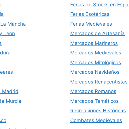
s
Ferias de Stocks en Esp
ia
Ferias Esotéricas
a-La Mancha
Ferias Medievales
 y León
Mercados de Artesanía
a
Mercados Marineros
dura
Mercados Medievales
Mercados Mitológicos
leares
Mercados Navideños
Mercados Renacentistas
 Madrid
Mercados Romanos
de Murcia
Mercados Temáticos
Recreaciones Históricas
sco
Combates Medievales