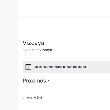
Saltar
al
contenido
Vizcaya
Eventos
Vizcaya
Eventos
No se ha encontrado ningún resultado.
A
v
i
Próximos
s
o
S
e
Eventos
anterior(es)
l
e