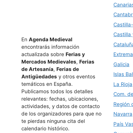
Canaria
Cantabr
Castill
Castilla
En
Agenda Medieval
Cataluñ
encontrarás información
actualizada sobre
Ferias y
Extrema
Mercados Medievales
,
Ferias
Galicia
de Artesanía
,
Ferias de
Islas Ba
Antigüedades
y otros eventos
temáticos en España.
La Rioja
Publicamos todos los detalles
Com. de
relevantes: fechas, ubicaciones,
Región 
actividades, y datos de contacto
de los organizadores para que no
Navarra
te pierdas ninguna cita del
País Va
calendario histórico.