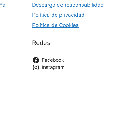
s
s
aña
Descargo de responsabilidad
d
Política de privacidad
q
e
Política de Cookies
u
E
Redes
v
e
e
d
Facebook
n
Instagram
a
t
y
o
v
i
s
t