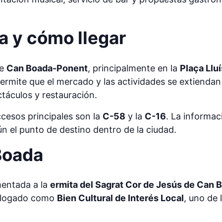
ia y cómo llegar
de
Can Boada-Ponent
, principalmente en la
Plaça Ll
permite que el mercado y las actividades se extiendan 
ctáculos y restauración.
accesos principales son la
C-58
y la
C-16
. La informa
ún el punto de destino dentro de la ciudad.
Boada
mentada a la
ermita del Sagrat Cor de Jesús de Can B
alogado como
Bien Cultural de Interés Local
, uno de