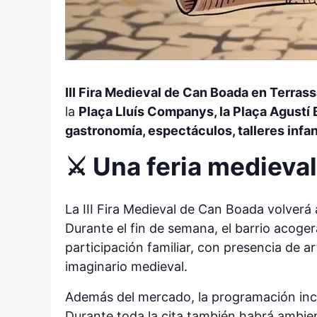
III Fira Medieval de Can Boada en Terras
la
Plaça Lluís Companys, la Plaça Agustí 
gastronomía, espectáculos, talleres infan
⚔️ Una feria medieva
La III Fira Medieval de Can Boada volverá 
Durante el fin de semana, el barrio acoge
participación familiar, con presencia de 
imaginario medieval.
Además del mercado, la programación inclui
Durante toda la cita también habrá ambie