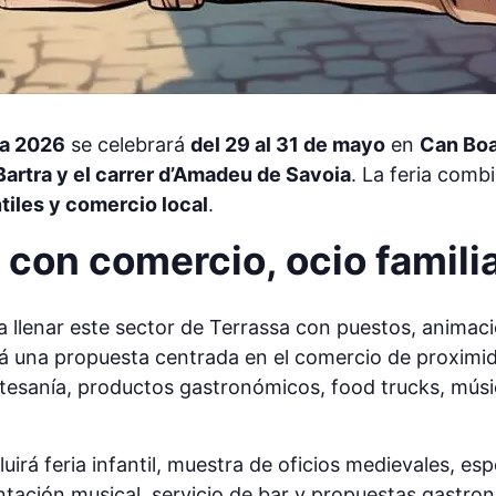
sa 2026
se celebrará
del 29 al 31 de mayo
en
Can Bo
Bartra y el carrer d’Amadeu de Savoia
. La feria comb
tiles y comercio local
.
l con comercio, ocio famili
a llenar este sector de Terrassa con puestos, animaci
rá una propuesta centrada en el comercio de proximid
artesanía, productos gastronómicos, food trucks, músi
rá feria infantil, muestra de oficios medievales, espe
ntación musical, servicio de bar y propuestas gastro