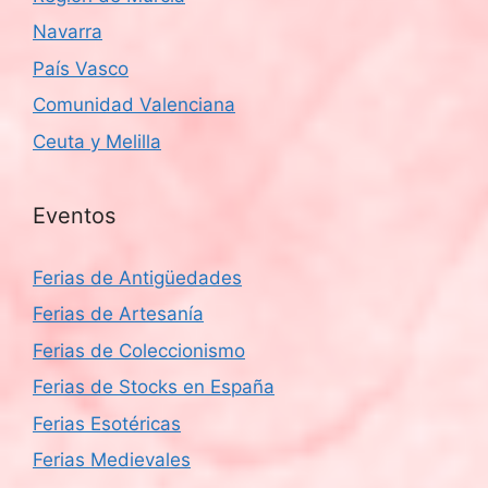
Navarra
País Vasco
Comunidad Valenciana
Ceuta y Melilla
Eventos
Ferias de Antigüedades
Ferias de Artesanía
Ferias de Coleccionismo
Ferias de Stocks en España
Ferias Esotéricas
Ferias Medievales