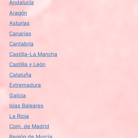
Andalucía
Aragón
Asturias
Canarias
Cantabria
Castilla-La Mancha
Castilla y León
Cataluña
Extremadura
Galicia
Islas Baleares
La Rioja
Com. de Madrid
Región de Murcia