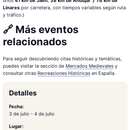
unos
41 km de Jaén
,
38 km de Andújar
y
76 km de
Linares
por carretera, con tiempos variables según ruta
y tráfico.)
🔗 Más eventos
relacionados
Para seguir descubriendo citas históricas y temáticas,
puedes visitar la sección de
Mercados Medievales
y
consultar otras
Recreaciones Históricas
en España.
Detalles
Fecha:
3 de julio
-
4 de julio
Lugar: