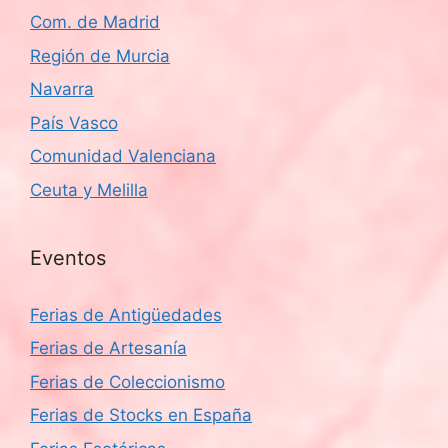
Com. de Madrid
Región de Murcia
Navarra
País Vasco
Comunidad Valenciana
Ceuta y Melilla
Eventos
Ferias de Antigüedades
Ferias de Artesanía
Ferias de Coleccionismo
Ferias de Stocks en España